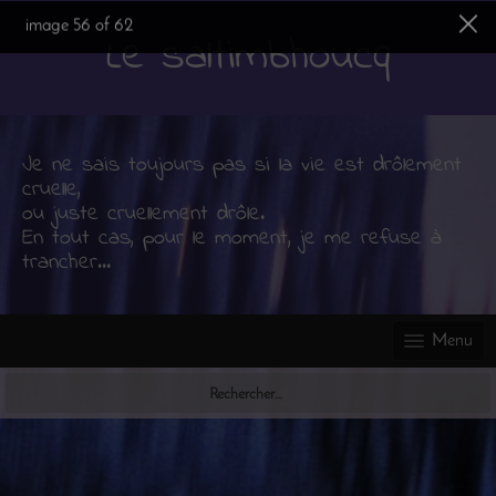
Skip
image
56
of
62
to
Le saltimbhoucq
content
Je ne sais toujours pas si la vie est drôlement
cruelle,
ou juste cruellement drôle.
En tout cas, pour le moment, je me refuse à
trancher...
Menu
Rechercher :