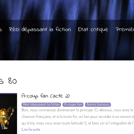
s
Réel dépassant la fiction
Etat critique
Premiè
s 80
A-coup fan (acte 2)
Réel dépassant la fiction
A-coups fan
Autres humeurs
Bon, vous connaissez dorénavant le principe. Ci-dessous, vous avez l
chanson française, et à la toute fin, un lien pour accéder à sa version 
qu’à lire, mais vous avez toute latitude !), et bien sûr à l’intégralité de
Lire la suite