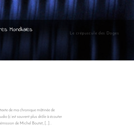
res Mondiales
Le crépuscule des Doges
e texte de ma chronique mâtinée de
audio (c’est souvent plus drôle à écouter
 l’émission de Michel Boutet, […]...