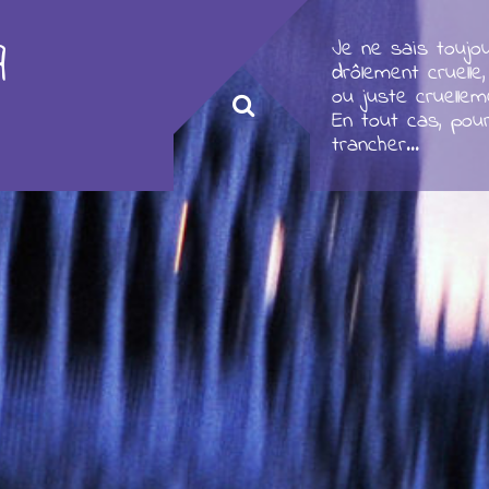
q
Je ne sais toujou
drôlement cruelle,
ou juste cruellem
En tout cas, pou
trancher...