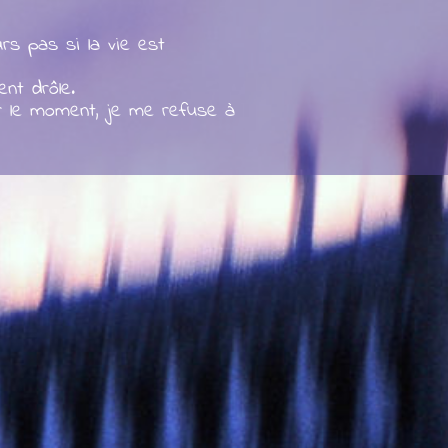
rs pas si la vie est
ent drôle.
r le moment, je me refuse à