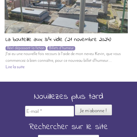
La bouteille aux 3/4 vide (21 novembre 2024)
Réel dépassant la fiction
Billets d'humeur
J'ai eu une nouvelle fois recours à l'aide de mon neveu Kevin, que vous
commencez à bien connaître, pour ce nouveau billet d'humeur....
Lire la suite
Nouillezes plus tard
E-
mail
*
Rechercher sur le site