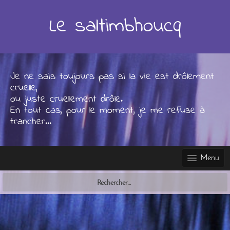
Skip
to
Le saltimbhoucq
content
Je ne sais toujours pas si la vie est drôlement
cruelle,
ou juste cruellement drôle.
En tout cas, pour le moment, je me refuse à
trancher...
Menu
Rechercher :