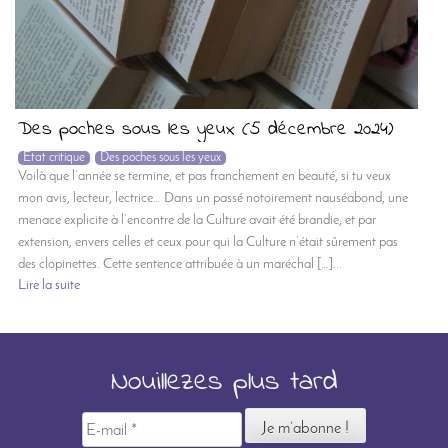
Des poches sous les yeux (5 décembre 2024)
Etat critique
Des poches sous les yeux
Voilà que l’année se termine, et pas franchement en beauté, si tu veux
mon avis, lecteur, lectrice… Dans un passé notoirement nauséabond, une
menace explicite à l’encontre de la Culture avait été brandie, et par
extension, envers celles et ceux pour qui la Culture n’était sûrement pas
des clopinettes. Cette sentence attribuée à un maréchal […]...
Lire la suite
Nouillezes plus tard
E-
mail