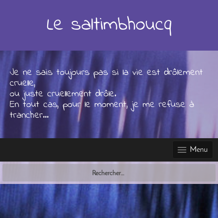
Skip
to
Le saltimbhoucq
content
Je ne sais toujours pas si la vie est drôlement
cruelle,
ou juste cruellement drôle.
En tout cas, pour le moment, je me refuse à
trancher...
Menu
Rechercher :