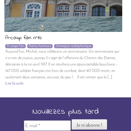
A-coup fan n°10
A-coups fan
Autres humeurs
chronique radiophonique
Aujourd’hui, Michel, nous célébrons un anniversaire. Un anniversaire qui
n’a rien de joyeux, puisqu’il s’agit de l’offensive du Chemin des Dames,
démarrée à la mi-avril 1917. Il en résultera une épouvantable boucherie –
147 000 soldats français mis hors de combat, dont 40 000 morts, en
seulement deux semaines, excusez du peu !… Il est certain que le […]...
Lire la suite
Nouillezes plus tard
E-
mail