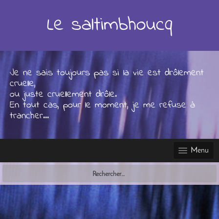
Skip
to
Le saltimbhoucq
content
Je ne sais toujours pas si la vie est drôlement
cruelle,
ou juste cruellement drôle.
En tout cas, pour le moment, je me refuse à
trancher...
Menu
Rechercher :