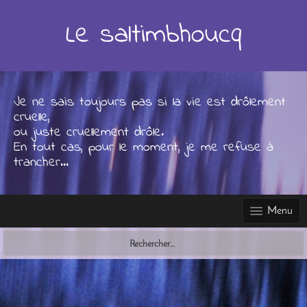
Skip
to
Le saltimbhoucq
content
Je ne sais toujours pas si la vie est drôlement
cruelle,
ou juste cruellement drôle.
En tout cas, pour le moment, je me refuse à
trancher...
Menu
Rechercher :