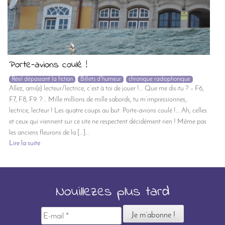
Porte-avions coulé !
Réel dépassant la fiction
Billets d'humeur
chronique radiophonique
Allez, ami(e) lecteur/lectrice, c’est à toi de jouer !… Que me dis-tu ? – F6,
F7, F8, F9. ?… Mille millions de mille sabords, tu m’impressionnes,
lectrice, lecteur ! Les quatre coups au but. Porte-avions coulé !… Ah, celles
et ceux qui viennent sur ce site ne respectent décidément rien ! Même pas
les anciens fleurons de la […]...
Lire la suite
Nouillezes plus tard
E-
mail