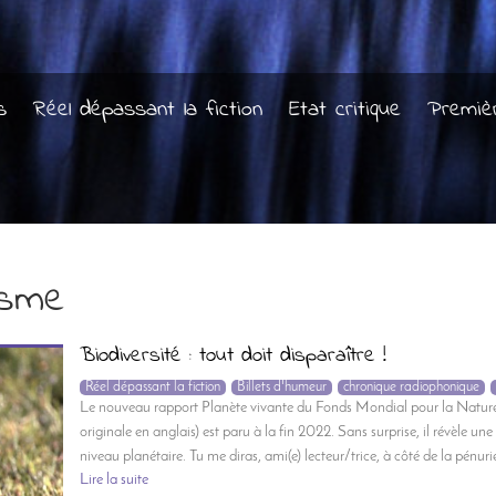
s
Réel dépassant la fiction
Etat critique
Premiè
isme
Biodiversité : tout doit disparaître !
Réel dépassant la fiction
Billets d'humeur
chronique radiophonique
Le nouveau rapport Planète vivante du Fonds Mondial pour la Nature
originale en anglais) est paru à la fin 2022. Sans surprise, il révèle une
niveau planétaire. Tu me diras, ami(e) lecteur/trice, à côté de la pénur
Lire la suite