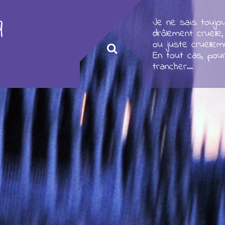
q
Je ne sais toujou
drôlement cruelle,
ou juste cruellem
En tout cas, pou
trancher...