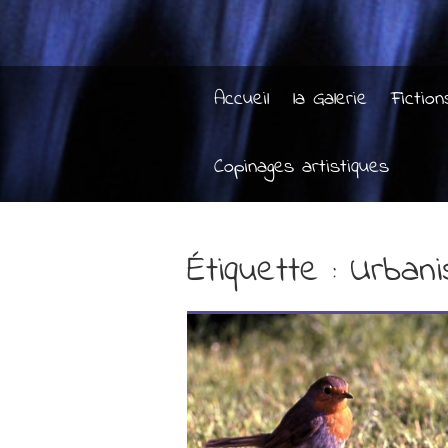
Accueil
la Galerie
Fiction
Copinages artistiques
Étiquette :
Urban