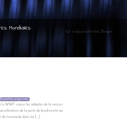
res Mondiales
Le crépuscule des Doges
Boulettes angevines
 (« WWF » pour les adeptes de la version
 accélération de la perte de biodiversité au
ie de moutarde dans les […]...