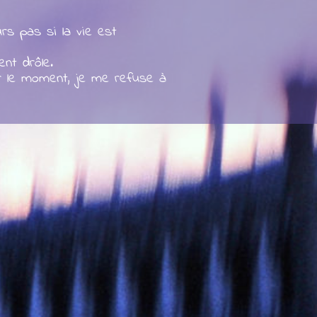
rs pas si la vie est
ent drôle.
r le moment, je me refuse à