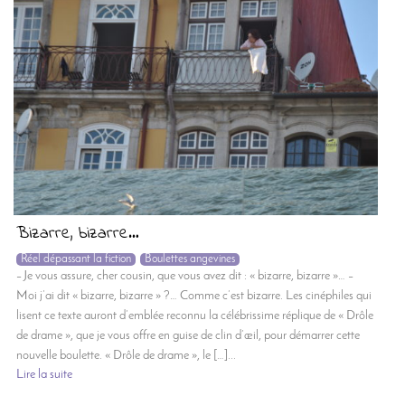
Bizarre, bizarre…
Réel dépassant la fiction
Boulettes angevines
– Je vous assure, cher cousin, que vous avez dit : « bizarre, bizarre »… –
Moi j’ai dit « bizarre, bizarre » ?… Comme c’est bizarre. Les cinéphiles qui
lisent ce texte auront d’emblée reconnu la célébrissime réplique de « Drôle
de drame », que je vous offre en guise de clin d’œil, pour démarrer cette
nouvelle boulette. « Drôle de drame », le […]...
Lire la suite