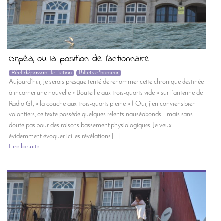
Orpéa, ou la position de l’actionnaire
Réel dépassant la fiction
Billets d'humeur
Aujourd’hui, je serais presque tenté de renommer cette chronique destinée
à incarner une nouvelle « Bouteille aux trois-quarts vide » sur l’antenne de
Radio G!, « la couche aux trois-quarts pleine » ! Oui, j’en conviens bien
volontiers, ce texte possède quelques relents nauséabonds… mais sans
doute pas pour des raisons bassement physiologiques. Je veux
évidemment évoquer ici les révélations […]...
Lire la suite