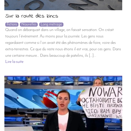
Sur la route des zincs
Fictions
Nouvelles
Long métrage
Quand on débarquait dans un village, on faisait sensation. On créait
toujours l’événement. Au moins pour la journée. Les gens nous
regardaient comme si l’on avait été des phénomènes de foire, voire des
extra-terrestres. Ce que du reste nous étions il est vrai, pour ces gens. Dans
une certaine mesure… Dans beaucoup de patelins, ils […]...
Lire la suite