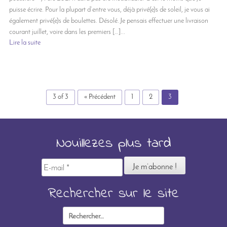
puisse écrire. Pour la plupart d’entre vous, déjà privé(e)s de soleil, je vous ai
également privé(e)s de boulettes. Désolé. Je pensais effectuer une livraison
courant juillet, voire dans les premiers […]...
Lire la suite
3 of 3
« Précédent
1
2
3
Nouillezes plus tard
E-
mail
*
Rechercher sur le site
Rechercher :