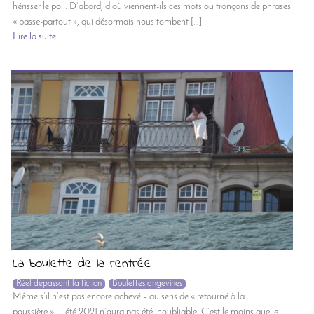
hérisser le poil. D’abord, d’où viennent-ils ces mots ou tronçons de phrases
« passe-partout », qui désormais nous tombent […]...
Lire la suite
La boulette de la rentrée
Réel dépassant la fiction
Boulettes angevines
Même s’il n’est pas encore achevé – au sens de « retourné à la
poussière »-, l’été 2021 n’aura pas été inoubliable. C’est le moins que je