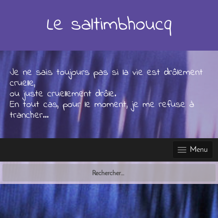
Skip
to
Le saltimbhoucq
content
Je ne sais toujours pas si la vie est drôlement
cruelle,
ou juste cruellement drôle.
En tout cas, pour le moment, je me refuse à
trancher...
Menu
Rechercher :