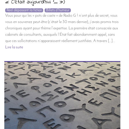
« C’était aujourd’hui ?… »)
Réel dépassant la fiction
Billets d'humeur
Vous pour qui les « pots de caste » de Radio G ! n’ont plus de secret, vous
vous en souvenez peut-être (c’était le 30 mars dernier), j’avais promis trois
chroniques ayant pour thème l’expertise. La première était consacrée aux
cabinets de consultants, auxquels l’État fait abondamment appel, sans
que ces sollicitations n’apparaissent réellement justifiées. A travers […]...
Lire la suite