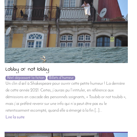
Lobby or not lobby
Réel dépassant la fiction
Billets d'humeur
Un clin d’œil à Shakespeare pour ouvrir cette petite humeur ! La dernière
de cette année 2021. Certes, j’aurais pu l’intituler, en référence aux
démissions en cascade des personnels soignants, « Toubib or not toubib »,
mais j’ai préféré revenir sur une info qui n’a peut-être pas eu le
retentissement escompté, quand elle a émergé à la fin […]...
Lire la suite