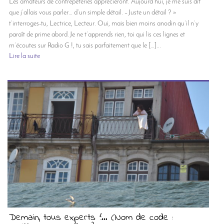
Les amateurs de contrepèteries apprécieront. Aujourd’hui, je me suis dit
que j’allais vous parler… d’un simple détail. – Juste un détail ? »
t’interroges-tu, Lectrice, Lecteur. Oui, mais bien moins anodin qu’il n’y
paraît de prime abord. Je ne t’apprends rien, toi qui lis ces lignes et
m’écoutes sur Radio G !, tu sais parfaitement que le […]...
Lire la suite
Demain, tous experts ?… (Nom de code :