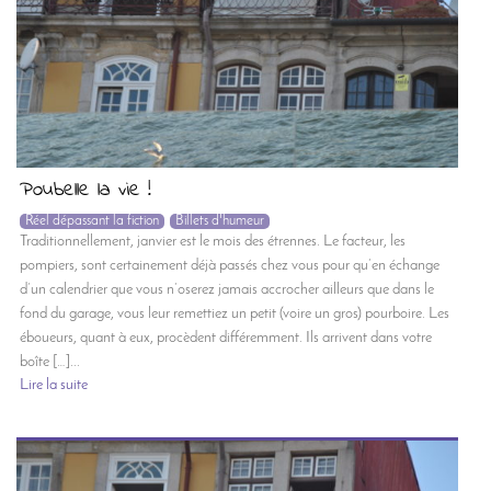
Poubelle la vie !
Réel dépassant la fiction
Billets d'humeur
Traditionnellement, janvier est le mois des étrennes. Le facteur, les
pompiers, sont certainement déjà passés chez vous pour qu’en échange
d’un calendrier que vous n’oserez jamais accrocher ailleurs que dans le
fond du garage, vous leur remettiez un petit (voire un gros) pourboire. Les
éboueurs, quant à eux, procèdent différemment. Ils arrivent dans votre
boîte […]...
Lire la suite