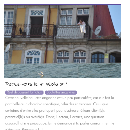
Parlez-vous le « Véolia » ?
Réel dépassant la fiction
Boulettes angevines
Cette nouvelle boulette angevine est un peu particulière, car elle fait la
part belle à un charabia spécifique, celui des entreprises. Celui que
certaines d’entre elles pratiquent pour s’adresser à leurs client(e)s –
potentiel(le)s ou avéré(e)s. Donc, Lecteur, Lectrice, une question
aujourd’hui me préoccupe. Je me demande si tu parles couramment le
« Véolia ». Parce que […]...