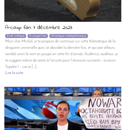
A-coup fan 7 décembre 2023
Etat critique
A-coups fan
chronique radiophonique
Mon cher Michel, je te propose de continuer sur cette thématique de la
dinguerie universelle que j’ai abordée la dernière fois, et qui par ailleurs,
semble avoir le vent en poupe en cette fin d’année. Auditrice, auditeur, je
te suggère même de rester à l’écoute pour l’émission suivante – à savoir
Topette ! – car je […]...
Lire la suite