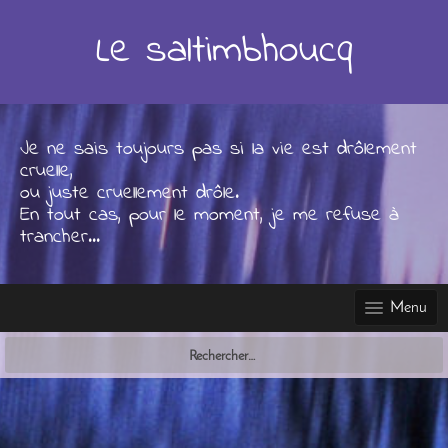
Skip
to
Le saltimbhoucq
content
Je ne sais toujours pas si la vie est drôlement
cruelle,
ou juste cruellement drôle.
En tout cas, pour le moment, je me refuse à
trancher...
Menu
Rechercher :