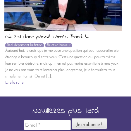
Où est donc passé James Bond ?…
Réel dépassant la fiction
Billets d'humeur
Aujourd’hui, je crois que je me pose une question qui peut apparaître bien
étrange à beaucoup d’entre vous. C’est une question qui pourra même
leur sembler dérisoire, mais qui n’en est pas moins essentielle à mes yeux.
Je ne vais pas vous faire lanterner plus longtemps, je la formulerai tout
simplement ainsi : Où est […]...
Lire la suite
Nouillezes plus tard
E-
mail