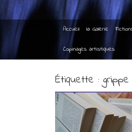
Accueil
la Galerie
Fiction
Copinages artistiques
Étiquette :
grippe