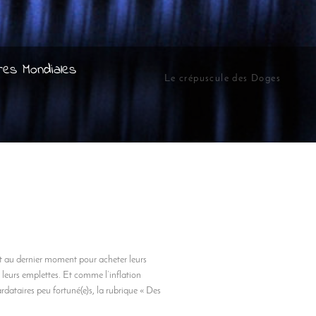
res Mondiales
Le crépuscule des Doges
ent au dernier moment pour acheter leurs
leurs emplettes. Et comme l’inflation
rdataires peu fortuné(e)s, la rubrique « Des