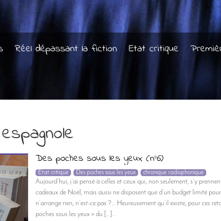
s
Réel dépassant la fiction
Etat critique
Premiè
 espagnole
Des poches sous les yeux (n°6)
Etat critique
Des poches sous les yeux
chronique radiophonique
Aujourd’hui, j’ai pensé à celles et ceux qui, non seulement, s’y prenn
cadeaux de Noël, mais aussi ne disposent que d’un budget limité pour 
n’arrange rien, n’est-ce pas ?… Heureusement qu’il existe, pour ces reta
poches sous les yeux » du […]...