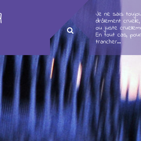
q
Je ne sais toujou
drôlement cruelle,
ou juste cruellem
En tout cas, pou
trancher...