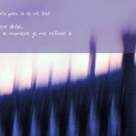
rs pas si la vie est
ent drôle.
r le moment, je me refuse à