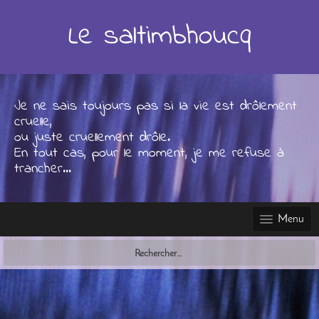
Skip
to
Le saltimbhoucq
content
Je ne sais toujours pas si la vie est drôlement
cruelle,
ou juste cruellement drôle.
En tout cas, pour le moment, je me refuse à
trancher...
Menu
Rechercher :