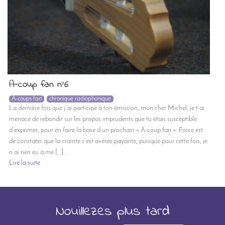
A-coup fan n°6
A-coups fan
chronique radiophonique
La dernière fois que j’ai participé à ton émission, mon cher Michel, je t’ai
menacé de rebondir sur les propos imprudents que tu étais susceptible
d’exprimer, pour en faire la base d’un prochain « A-coup fan ». Force est
de constater que la crainte s’est avérée payante, puisque pour cette fois, je
n’ai rien eu à me […]...
Lire la suite
Nouillezes plus tard