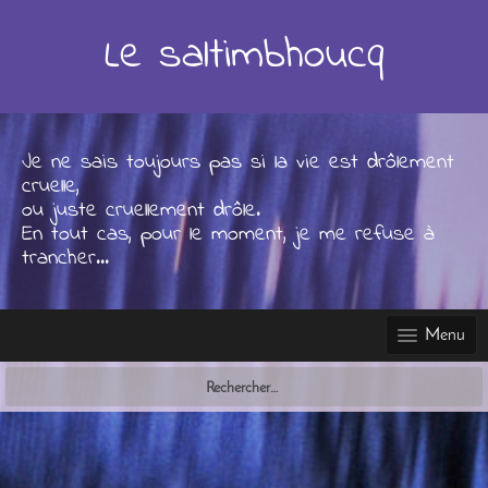
Skip
to
Le saltimbhoucq
content
Je ne sais toujours pas si la vie est drôlement
cruelle,
ou juste cruellement drôle.
En tout cas, pour le moment, je me refuse à
trancher...
Menu
Rechercher :