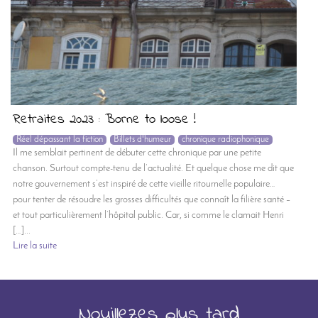
Retraites 2023 : Borne to loose !
Réel dépassant la fiction
Billets d'humeur
chronique radiophonique
Il me semblait pertinent de débuter cette chronique par une petite
chanson. Surtout compte-tenu de l’actualité. Et quelque chose me dit que
notre gouvernement s’est inspiré de cette vieille ritournelle populaire…
pour tenter de résoudre les grosses difficultés que connaît la filière santé –
et tout particulièrement l’hôpital public. Car, si comme le clamait Henri
[…]...
Lire la suite
Nouillezes plus tard