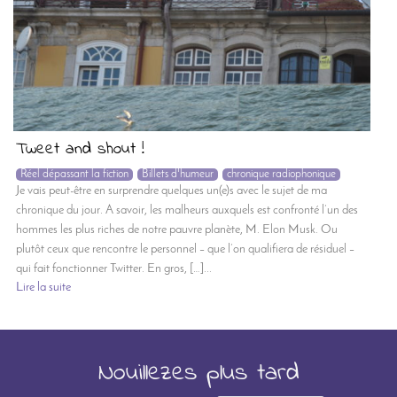
Tweet and shout !
Réel dépassant la fiction
Billets d'humeur
chronique radiophonique
Je vais peut-être en surprendre quelques un(e)s avec le sujet de ma
chronique du jour. A savoir, les malheurs auxquels est confronté l’un des
hommes les plus riches de notre pauvre planète, M. Elon Musk. Ou
plutôt ceux que rencontre le personnel – que l’on qualifiera de résiduel –
qui fait fonctionner Twitter. En gros, […]...
Lire la suite
Nouillezes plus tard