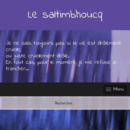
Skip
to
Le saltimbhoucq
content
Je ne sais toujours pas si la vie est drôlement
cruelle,
ou juste cruellement drôle.
En tout cas, pour le moment, je me refuse à
trancher...
Menu
Rechercher :