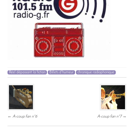
Réel dépassant la fiction
Billets d'humeur
chronique radiophonique
Post
navigation
←
A-coup fan n°6
A-coup fan n°7
→