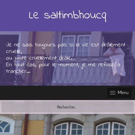
Skip
to
Le saltimbhoucq
content
Je ne sais toujours pas si la vie est drôlement
cruelle,
ou juste cruellement drôle.
En tout cas, pour le moment, je me refuse à
trancher...
Menu
Rechercher :