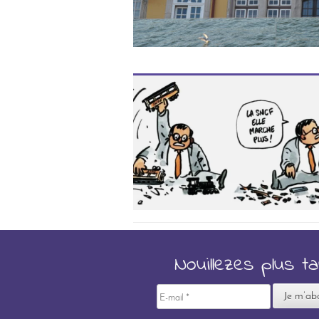
Nouillezes plus t
E-
mail
*