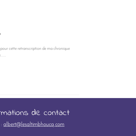
)
pour cette retranscription de ma chronique
.....
rmations de contact
 :
albert@lesaltimbhoucq.com