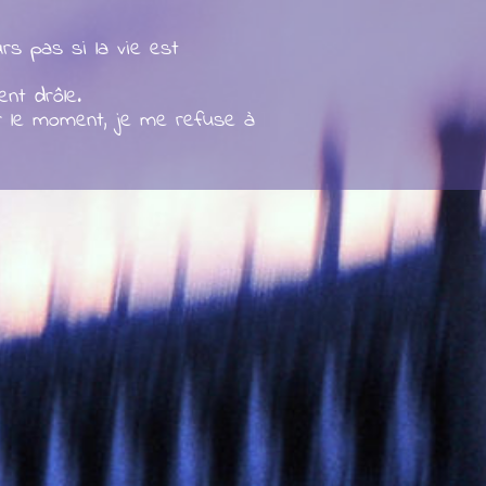
rs pas si la vie est
ent drôle.
r le moment, je me refuse à