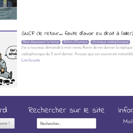
SNCF (le retour… faute d’avoir eu droit à l’aller
Réel dépassant la fiction
Billets d'humeur
chronique radiophonique
J'ai à nouveau demandé à mon neveu Kevin de me donner la réplique 
radiophonique du 11 avril dernier. Avouez que son sourire est irrésistible.
Lire la suite
ard
Rechercher sur le site
Info
Rechercher :
Mail