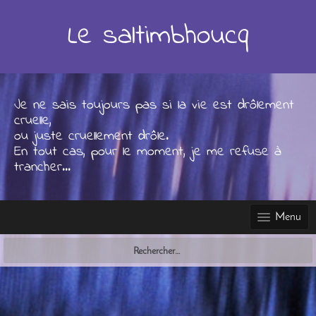
Skip
to
Le saltimbhoucq
content
Je ne sais toujours pas si la vie est drôlement
cruelle,
ou juste cruellement drôle.
En tout cas, pour le moment, je me refuse à
trancher...
Menu
Rechercher :