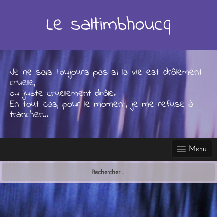
Skip
to
Le saltimbhoucq
content
Je ne sais toujours pas si la vie est drôlement
cruelle,
ou juste cruellement drôle.
En tout cas, pour le moment, je me refuse à
trancher...
Menu
Rechercher :