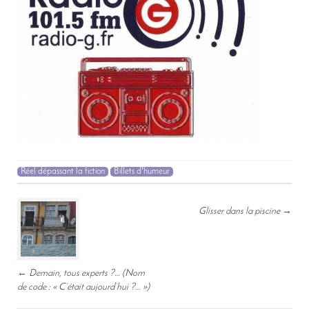
Réel dépassant la fiction
Billets d'humeur
Post
Glisser dans la piscine
→
navigation
←
Demain, tous experts ?… (Nom
de code : « C’était aujourd’hui ?… »)