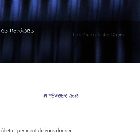
res Mondiales
Le crépuscule des Doges
19 FÉVRIER 2018
u’il était pertinent de vous donner