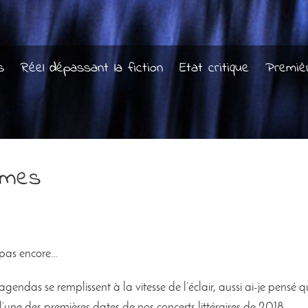
s
Réel dépassant la fiction
Etat critique
Premiè
mmes
 pas encore…
agendas se remplissent à la vitesse de l’éclair, aussi ai-je pensé q
’une des premières dates de nos concerts littéraires de 2018.