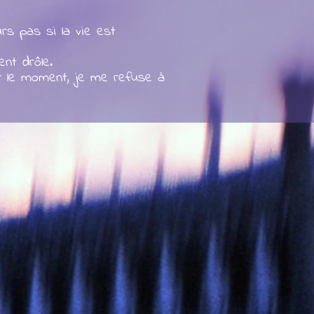
rs pas si la vie est
ent drôle.
r le moment, je me refuse à