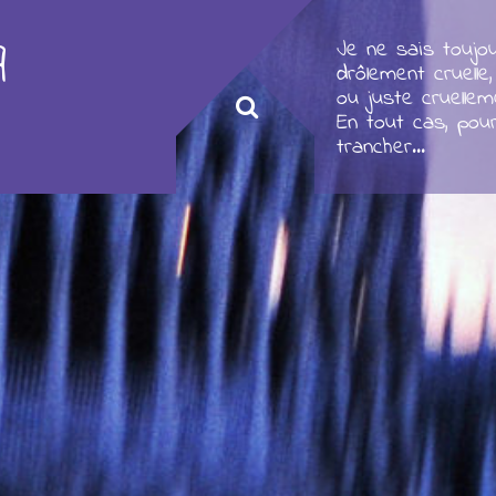
q
Je ne sais toujou
drôlement cruelle,
ou juste cruellem
En tout cas, pou
trancher...