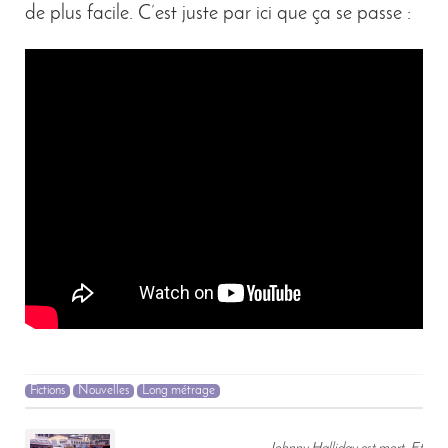
de plus facile. C’est juste par ici que ça se passe :
Fictions
Nouvelles
Long métrage
Post