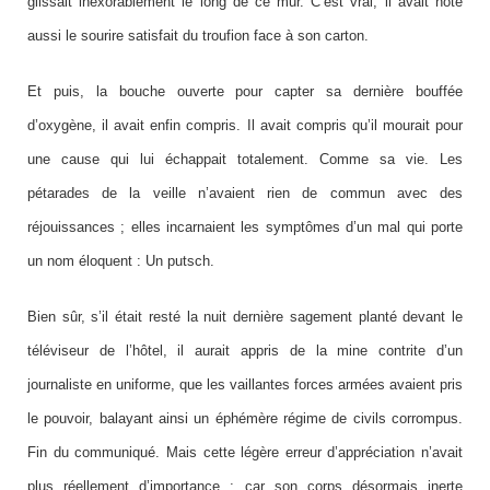
glissait inexorablement le long de ce mur. C’est vrai, il avait noté
aussi le sourire satisfait du troufion face à son carton.
Et puis, la bouche ouverte pour capter sa dernière bouffée
d’oxygène, il avait enfin compris. Il avait compris qu’il mourait pour
une cause qui lui échappait totalement. Comme sa vie. Les
pétarades de la veille n’avaient rien de commun avec des
réjouissances ; elles incarnaient les symptômes d’un mal qui porte
un nom éloquent : Un putsch.
Bien sûr, s’il était resté la nuit dernière sagement planté devant le
téléviseur de l’hôtel, il aurait appris de la mine contrite d’un
journaliste en uniforme, que les vaillantes forces armées avaient pris
le pouvoir, balayant ainsi un éphémère régime de civils corrompus.
Fin du communiqué.
Mais cette légère erreur d’appréciation n’avait
plus réellement d’importance ; car son corps désormais inerte