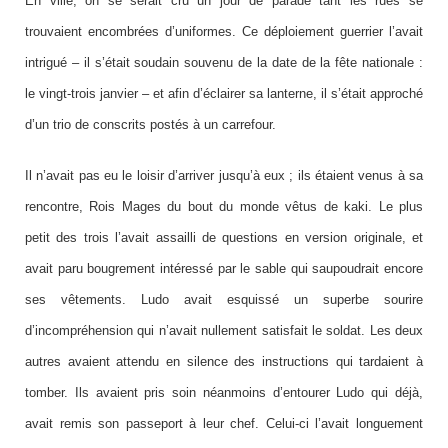
En ville, on se serait cru un jour de parade tant les rues se
trouvaient encombrées d’uniformes. Ce déploiement guerrier l’avait
intrigué – il s’était soudain souvenu de la date de la fête nationale :
le vingt-trois janvier – et afin d’éclairer sa lanterne, il s’était approché
d’un trio de conscrits postés à un carrefour.
Il n’avait pas eu le loisir d’arriver jusqu’à eux ; ils étaient venus à sa
rencontre, Rois Mages du bout du monde vêtus de kaki. Le plus
petit des trois l’avait assailli de questions en version originale, et
avait paru bougrement intéressé par le sable qui saupoudrait encore
ses vêtements.
Ludo avait esquissé un superbe sourire
d’incompréhension qui n’avait nullement satisfait le soldat. Les deux
autres avaient attendu en silence des instructions qui tardaient à
tomber. Ils avaient pris soin néanmoins d’entourer Ludo qui déjà,
avait remis son passeport à leur chef. Celui-ci l’avait longuement