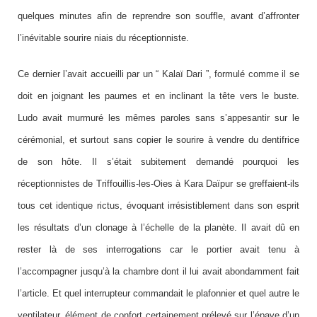
quelques minutes afin de reprendre son souffle, avant d’affronter
l’inévitable sourire niais du réceptionniste.
Ce dernier l’avait accueilli par un “ Kalaï Dari ”, formulé comme il se
doit en joignant les paumes et en inclinant la tête vers le buste.
Ludo avait murmuré les mêmes paroles sans s’appesantir sur le
cérémonial, et surtout sans copier le sourire à vendre du dentifrice
de son hôte. Il s’était subitement demandé pourquoi les
réceptionnistes de Triffouillis-les-Oies à Kara Daïpur se greffaient-ils
tous cet identique rictus, évoquant irrésistiblement dans son esprit
les résultats d’un clonage à l’échelle de la planète. Il avait dû en
rester là de ses interrogations car le portier avait tenu à
l’accompagner jusqu’à la chambre dont il lui avait abondamment fait
l’article. Et quel interrupteur commandait le plafonnier et quel autre le
ventilateur, élément de confort certainement prélevé sur l’épave d’un