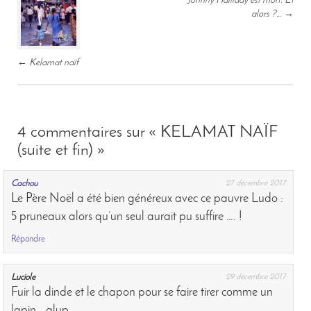
Johnny Halliday est mort. Et
navigation
alors ?…
→
←
Kelamat naïf
4 commentaires sur
« KELAMAT NAÏF
(suite et fin) »
Cachou
27 décembre 2017
Le Père Noël a été bien généreux avec ce pauvre Ludo :
5 pruneaux alors qu’un seul aurait pu suffire …. !
Répondre
Luciole
29 décembre 2017
Fuir la dinde et le chapon pour se faire tirer comme un
lapin… glup